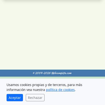
© 2004-2026 Webcampista.com
Envíanos un email
Menú Profesionales
Usamos cookies propias y de terceros, para más
Aviso Legal
Política de cookies
información vea nuestra
política de cookies
.
Política de Privacidad
Aceptar
Rechazar